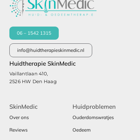
06 – 1542 1315
info@huidtherapieskinmedic.nl
Huidtherapie SkinMedic
Vaillantlaan 410,
2526 HW Den Haag
SkinMedic
Huidproblemen
Over ons
Ouderdomswratjes
Reviews
Oedeem